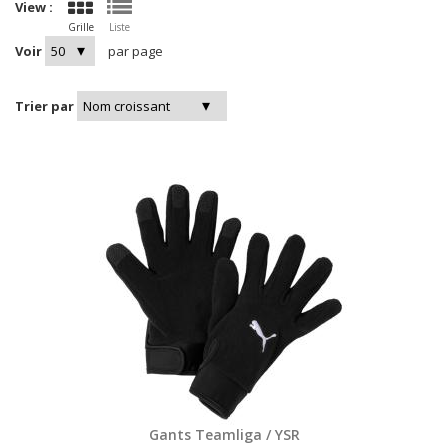
View :
Grille
Liste
Voir
par page
Trier par
Gants Teamliga / YSR