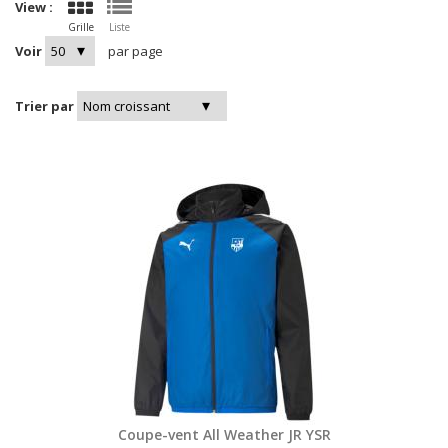
View :
Grille
Liste
Voir
par page
Trier par
Coupe-vent All Weather JR YSR