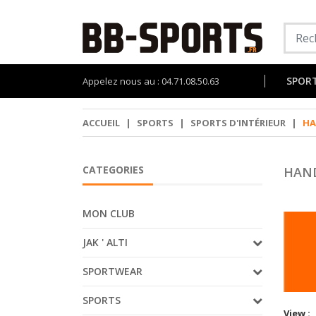
SPOR
Appelez nous au : 04.71.08.50.63
ACCUEIL
|
SPORTS
|
SPORTS D'INTÉRIEUR
|
HA
CATEGORIES
HAN
MON CLUB
JAK ' ALTI
SPORTWEAR
SPORTS
View :