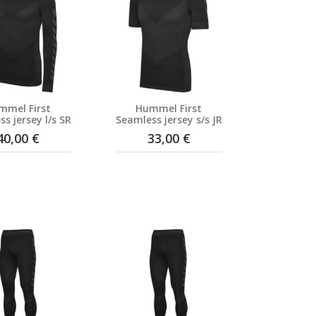
mmel First
Hummel First
s jersey l/s SR
Seamless jersey s/s JR
40,00 €
33,00 €