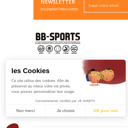
NEWSLETTER
Inscription Newsletter
BARTHOMEUF MIKAEL
06 63 68 93 71
les Cookies
BOYER JEROME
Ce site utilise des cookies. Afin de
06 88 55 44 44
préserver au mieux votre vie privée,
vous pouvez personnaliser leur usage.
AGENCE THIERS.
ROMAIN /
04 73 94 63 55
Consentements certifiés par
AGENCE BRIVES CHARENSAC.
Non merci
Je choisis
OK pour moi
EVA /
04 71 08 50 63
Axeptio consent
Plateforme de Gestion du Consentement : Personnalisez vos Options