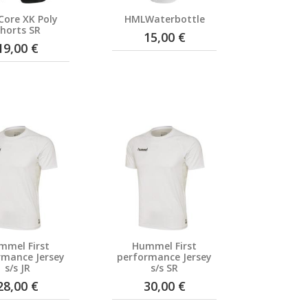
ore XK Poly
HMLWaterbottle
horts SR
15,00 €
19,00 €
mmel First
Hummel First
rmance Jersey
performance Jersey
s/s JR
s/s SR
28,00 €
30,00 €