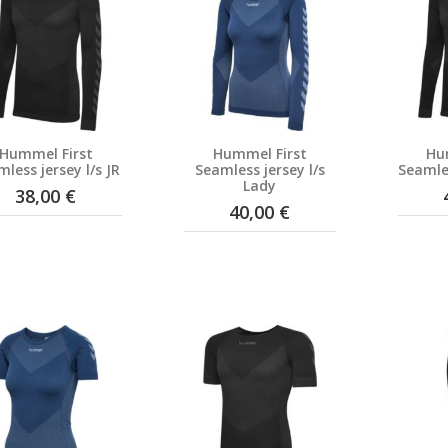
Hummel First
Hummel First
Hu
less jersey l/s JR
Seamless jersey l/s
Seamles
Lady
38,00 €
40,00 €