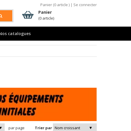
Panier (
0
article )
|
Se connecter
Panier
(0 article)
Nos catalogues
par page
Trier par