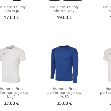
MLCore XK Poly
HMLCore XK Poly
HMLC
Shorts JR
Shorts Lady
S
17,00 €
19,00 €
Hummel First
Hummel First
Hu
formance Jersey
performance Jersey
perfo
l/s JR
l/s SR
33,00 €
35,00 €