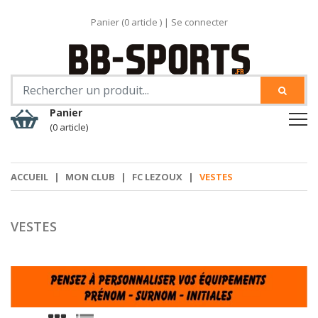
Panier (
0
article )
|
Se connecter
Panier
(0 article)
ACCUEIL
|
MON CLUB
|
FC LEZOUX
|
VESTES
VESTES