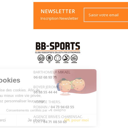
NEWSLETTER
Inscription Newsletter
BARTHOMEUF MIKAEL
06 63 68 93 71
les Cookies
BOYER JEROME
Ce site utilise des cookies. Afin de
06 88 55 44 44
préserver au mieux votre vie privée,
vous pouvez personnaliser leur usage.
AGENCE THIERS.
ROMAIN /
04 73 94 63 55
Consentements certifiés par
AGENCE BRIVES CHARENSAC.
Non merci
Je choisis
OK pour moi
EVA /
04 71 08 50 63