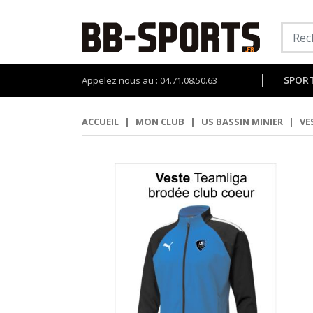
SPOR
Appelez nous au : 04.71.08.50.63
ACCUEIL
|
MON CLUB
|
US BASSIN MINIER
|
VE