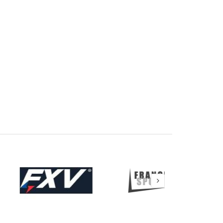
Veste Teamliga SR /
USBM
Doudoune s/m
Teamliga SR / USBM