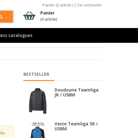
Panier (
0
article )
|
Se connecter
Panier
(0 article)
Doudoune Teamliga
longue JR
Nos catalogues
Doudoune Teamliga
SR / USBM
BESTSELLER
Doudoune Teamliga
JR / USBM
Veste Teamliga SR /
USBM
 du