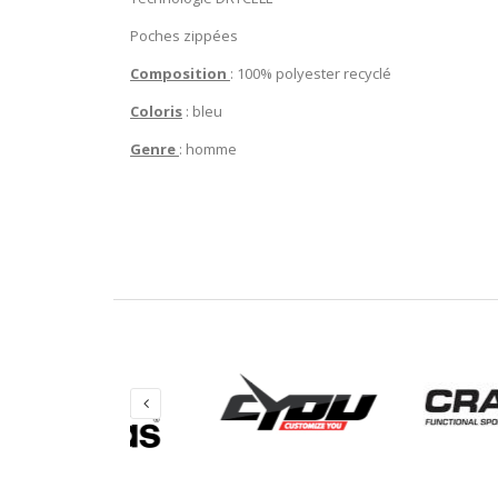
Poches zippées
Composition
: 100% polyester recyclé
Coloris
: bleu
Genre
: homme