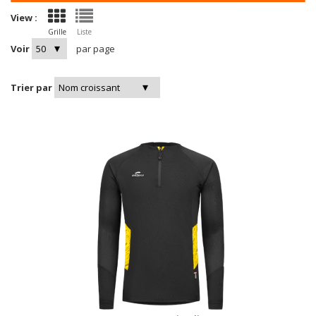
View :
Grille
Liste
Voir
par page
Trier par