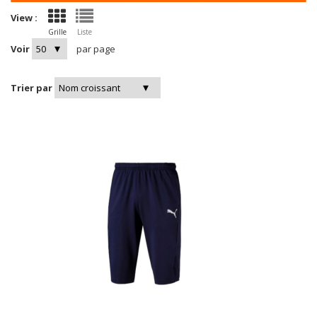
View :
Grille
Liste
Voir
par page
Trier par