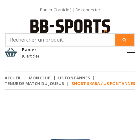
Panier (
0
article )
|
Se connecter
Panier
(0 article)
ACCUEIL
|
MON CLUB
|
US FONTANNES
|
TENUE DE MATCH DU JOUEUR
|
SHORT SKARA / US FONTANNES