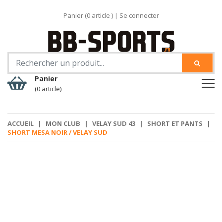
Panier (
0
article )
|
Se connecter
Panier
(0 article)
ACCUEIL
|
MON CLUB
|
VELAY SUD 43
|
SHORT ET PANTS
|
SHORT MESA NOIR / VELAY SUD