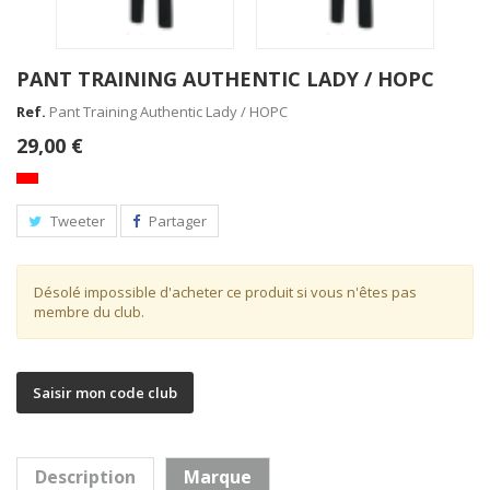
PANT TRAINING AUTHENTIC LADY / HOPC
Ref.
Pant Training Authentic Lady / HOPC
29,00 €
Tweeter
Partager
Désolé impossible d'acheter ce produit si vous n'êtes pas
membre du club.
Pant Authentic coton JR / HOPC
Saisir mon code club
Description
Marque
Pant Training Authentic SR /