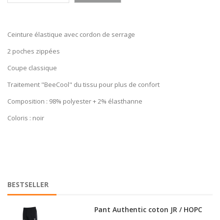
HOPC
Ceinture élastique avec cordon de serrage
Pant Training Authentic JR / HOPC
2 poches zippées
Coupe classique
Traitement "BeeCool" du tissu pour plus de confort
Composition : 98% polyester + 2% élasthanne
Pant Training Authentic Lady /
HOPC
Coloris : noir
Short Core XK JR / HOPC
BESTSELLER
Pant Authentic coton JR / HOPC