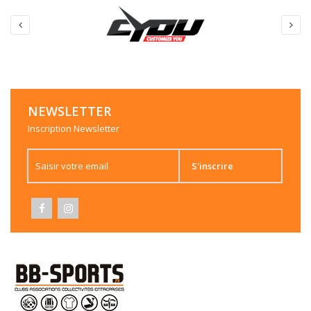
Pant Authentic coton JR / HOPC
NEWSLETTER
Inscription Newsletter
Pant Training Authentic SR /
HOPC
S'inscrire
Pant Training Authentic JR / HOPC