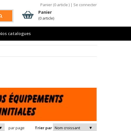
Panier (
0
article )
|
Se connecter
Panier
(0 article)
Nos catalogues
par page
Trier par