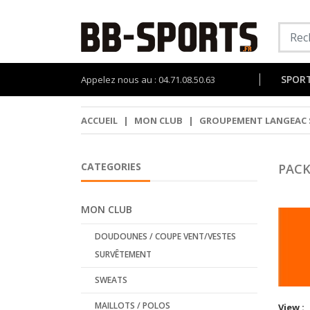
SPOR
Appelez nous au : 04.71.08.50.63
ACCUEIL
|
MON CLUB
|
GROUPEMENT LANGEAC 
CATEGORIES
PACK
MON CLUB
DOUDOUNES / COUPE VENT/VESTES
SURVÊTEMENT
SWEATS
MAILLOTS / POLOS
View :