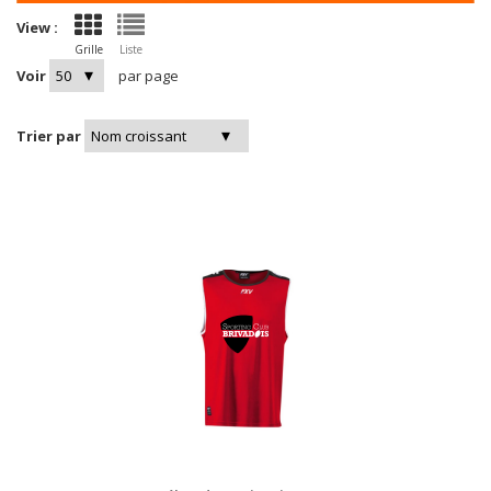
View :
Grille
Liste
Voir
par page
Trier par