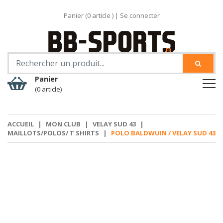
Panier (
0
article )
|
Se connecter
Panier
(0 article)
ACCUEIL
|
MON CLUB
|
VELAY SUD 43
|
MAILLOTS/POLOS/ T SHIRTS
|
POLO BALDWUIN / VELAY SUD 43