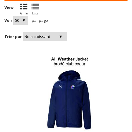
View :
Grille
Liste
Voir
par page
Trier par