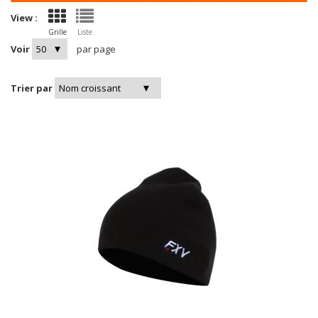
View :
Grille
Liste
Voir
par page
Trier par