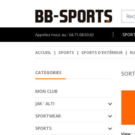
SPOR
Appelez nous au : 04.71.08.50.63
ACCUEIL
|
SPORTS
|
SPORTS D'EXTÉRIEUR
|
R
CATEGORIES
SORT
MON CLUB
JAK ' ALTI
SPORTWEAR
SPORTS
View :