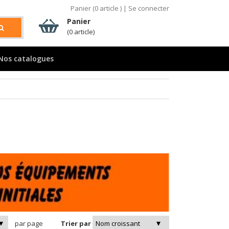
Panier (
0
article )
|
Se connecter
Panier
(0 article)
Nos catalogues
par page
Trier par