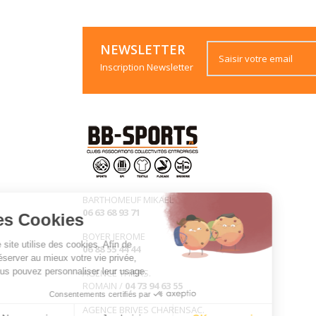
NEWSLETTER
Inscription Newsletter
BARTHOMEUF MIKAEL
06 63 68 93 71
les Cookies
BOYER JEROME
Ce site utilise des cookies. Afin de
06 88 55 44 44
préserver au mieux votre vie privée,
vous pouvez personnaliser leur usage.
AGENCE THIERS.
ROMAIN /
04 73 94 63 55
Consentements certifiés par
AGENCE BRIVES CHARENSAC.