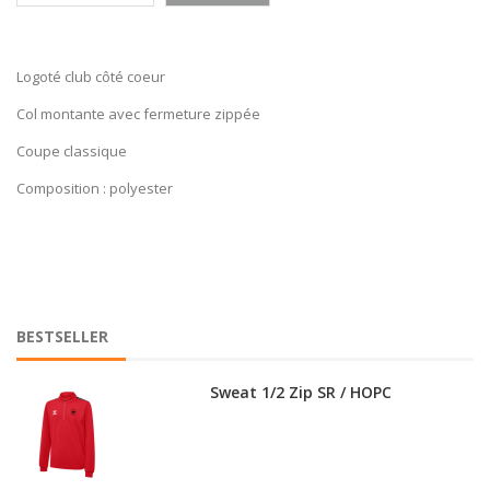
Veste Authentic Lady /HOPC
Logoté club côté coeur
Col montante avec fermeture zippée
Coupe classique
Veste Cap coton GO Lady / HOPC
Composition : polyester
Veste Cap coton GO JR / HOPC
BESTSELLER
Sweat 1/2 Zip SR / HOPC