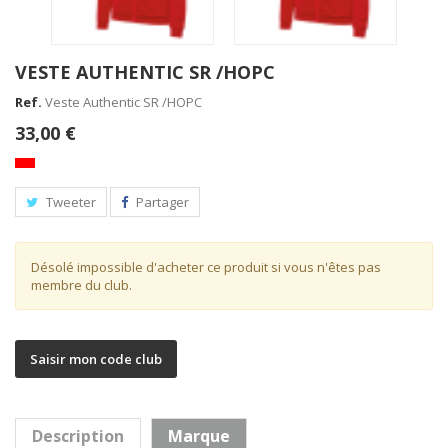
VESTE AUTHENTIC SR /HOPC
Ref.
Veste Authentic SR /HOPC
33,00 €
Tweeter
Partager
Sweat 1/2 Zip SR / HOPC
Désolé impossible d'acheter ce produit si vous n'êtes pas
membre du club.
Saisir mon code club
Sweat 1/2 Zip Authentic JR / HOPC
Description
Marque