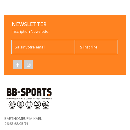
Sac TeamGoal Teambag T.L
45,00 €
NEWSLETTER
Inscription Newsletter
TeamGoal Backpack Core
23,00 €
S'inscrire
TeamGOAL Backpack BC
40,00 €
BARTHOMEUF MIKAEL
06 63 68 93 71