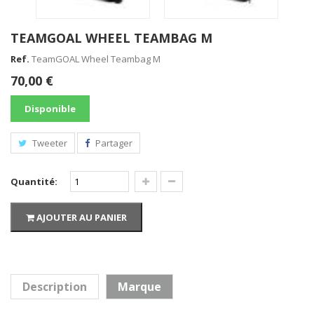
TEAMGOAL WHEEL TEAMBAG M
Ref.
TeamGOAL Wheel Teambag M
70,00 €
Disponible
Tweeter
Partager
Sac TeamGoal Teambag T.L
Quantité:
45,00 €
AJOUTER AU PANIER
TeamGoal Backpack Core
23,00 €
Description
Marque