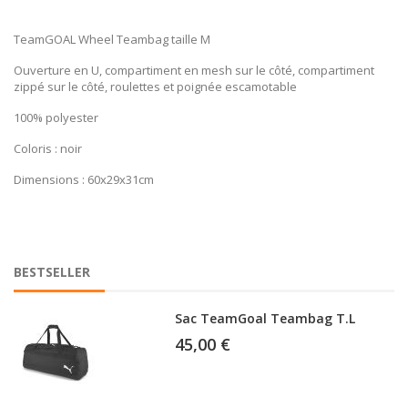
TeamGOAL Backpack BC
TeamGOAL Wheel Teambag taille M
40,00 €
Ouverture en U, compartiment en mesh sur le côté, compartiment
zippé sur le côté, roulettes et poignée escamotable
100% polyester
Sac TeamGoal Teambag T.M
40,00 €
Coloris : noir
Dimensions : 60x29x31cm
TeamGOAL Wheel Teambag L
85,00 €
BESTSELLER
Sac TeamGoal Teambag T.L
45,00 €