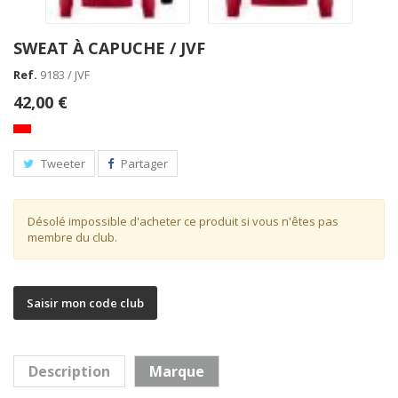
SWEAT À CAPUCHE / JVF
Ref.
9183 / JVF
42,00 €
Tweeter
Partager
Désolé impossible d'acheter ce produit si vous n'êtes pas
membre du club.
Saisir mon code club
Sous-maillot / JVF
Description
Marque