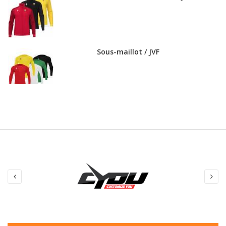
Sous-maillot / JVF
Maillot / JVF
Sweat zippé / JVF
Polo / JVF