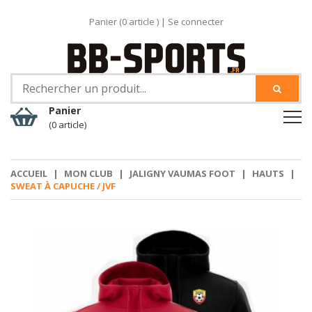
Panier (
0
article )
|
Se connecter
Panier
(0 article)
ACCUEIL
|
MON CLUB
|
JALIGNY VAUMAS FOOT
|
HAUTS
|
SWEAT À CAPUCHE / JVF