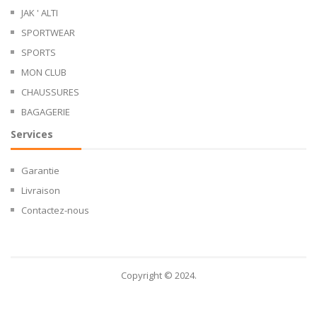
JAK ' ALTI
SPORTWEAR
SPORTS
MON CLUB
CHAUSSURES
BAGAGERIE
Services
Garantie
Livraison
Contactez-nous
les Cookies
Copyright © 2024.
Ce site utilise des cookies. Afin de
préserver au mieux votre vie privée, vous