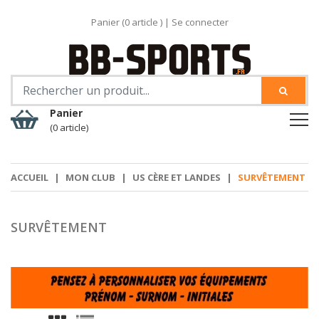
Panier (
0
article )
|
Se connecter
Panier
(0 article)
ACCUEIL
|
MON CLUB
|
US CÈRE ET LANDES
|
SURVÊTEMENT
SURVÊTEMENT