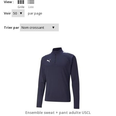
View :
Grille
Liste
Voir
par page
Trier par
Ensemble sweat + pant adulte USCL