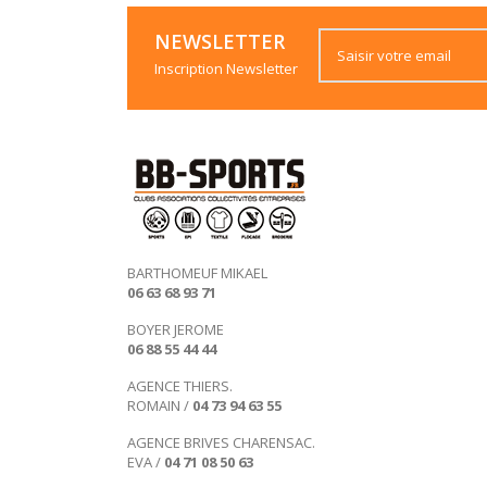
NEWSLETTER
Inscription Newsletter
BARTHOMEUF MIKAEL
06 63 68 93 71
les Cookies
BOYER JEROME
Ce site utilise des cookies. Afin de
06 88 55 44 44
préserver au mieux votre vie privée,
vous pouvez personnaliser leur usage.
AGENCE THIERS.
ROMAIN /
04 73 94 63 55
Consentements certifiés par
AGENCE BRIVES CHARENSAC.
Non merci
Je choisis
OK pour moi
EVA /
04 71 08 50 63