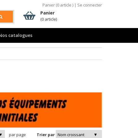
Panier (
0
article )
|
Se connecter
Panier
(0 article)
Nos catalogues
par page
Trier par