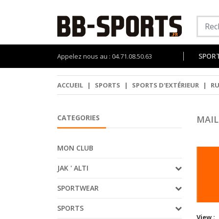
SPOR
Appelez nous au : 04.71.08.50.63
ACCUEIL
|
SPORTS
|
SPORTS D'EXTÉRIEUR
|
R
CATEGORIES
MAIL
MON CLUB
JAK ' ALTI
SPORTWEAR
SPORTS
View :