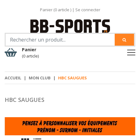
Panier (
0
article )
|
Se connecter
Panier
(0 article)
ACCUEIL
|
MON CLUB
|
HBC SAUGUES
HBC SAUGUES