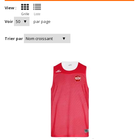
View :
Grille
Liste
Voir
par page
Trier par