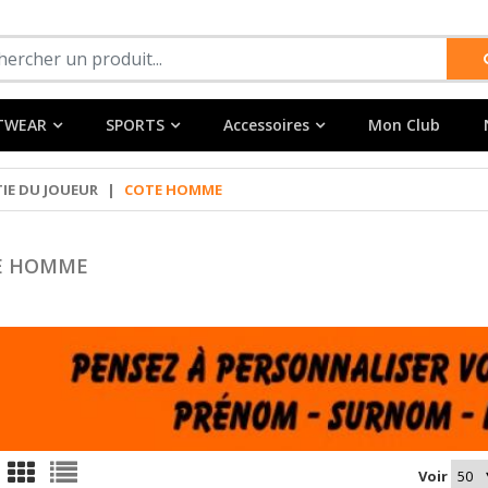
TWEAR
SPORTS
Accessoires
Mon Club
IE DU JOUEUR
|
COTE HOMME
E HOMME
Voir