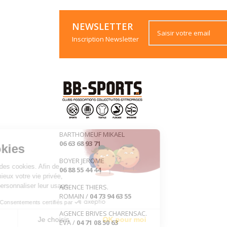
NEWSLETTER
Inscription Newsletter
BARTHOMEUF MIKAEL
06 63 68 93 71
les Cookies
BOYER JEROME
Ce site utilise des cookies. Afin de
06 88 55 44 44
préserver au mieux votre vie privée,
vous pouvez personnaliser leur usage.
AGENCE THIERS.
ROMAIN /
04 73 94 63 55
Consentements certifiés par
AGENCE BRIVES CHARENSAC.
Non merci
Je choisis
OK pour moi
EVA /
04 71 08 50 63