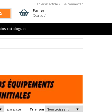
Panier (
0
article )
|
Se connecter
Panier
(0 article)
Nos catalogues
par page
Trier par