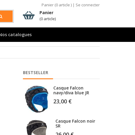
26,00 €
Panier (
0
article )
|
Se connecter
Panier
(0 article)
Casque GIL25P002 /
noir SR
70,00 €
Nos catalogues
Casque GIL 25P004/
ROUGE SR
70,00 €
BESTSELLER
Casque Falcon
navy/diva blue JR
23,00 €
Casque Falcon noir
SR
26,00 €