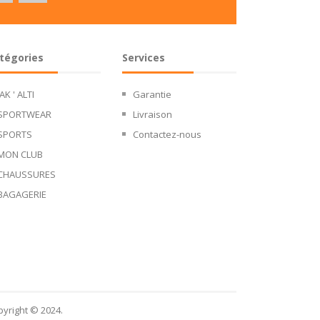
tégories
Services
JAK ' ALTI
Garantie
SPORTWEAR
Livraison
SPORTS
Contactez-nous
MON CLUB
CHAUSSURES
BAGAGERIE
alisez vos préférences pour contrôler la manière dont vos informations sont m
yright © 2024.