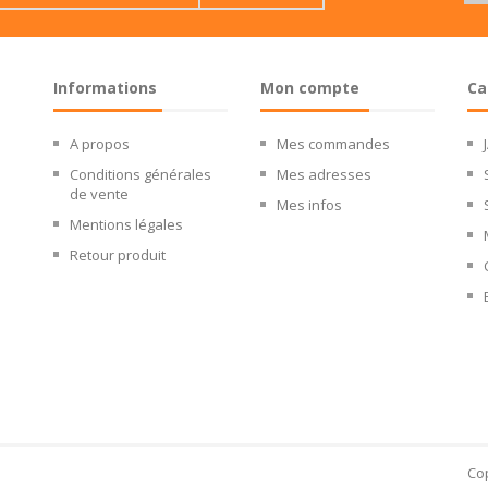
Informations
Mon compte
Ca
A propos
Mes commandes
Conditions générales
Mes adresses
de vente
Mes infos
Mentions légales
Retour produit
identialité, en garantissant la conformité avec les réglementations. Personn
Cop