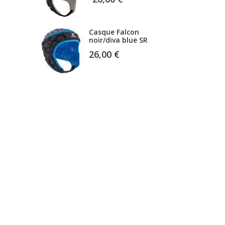
Casque Falcon
noir/diva blue SR
26,00 €
Casque GIL25P002 /
noir SR
70,00 €
Casque GIL 25P004/
ROUGE SR
70,00 €
Casque Falcon
navy/diva blue JR
23,00 €