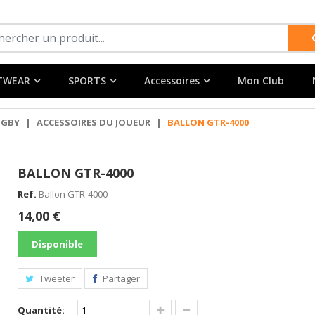
TWEAR
SPORTS
Accessoires
Mon Club
UGBY
|
ACCESSOIRES DU JOUEUR
|
BALLON GTR-4000
BALLON GTR-4000
Ref.
Ballon GTR-4000
14,00 €
Disponible
Tweeter
Partager
Quantité: