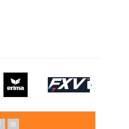
Casque Falcon noir
SR
26,00 €
Casque Falcon
noir/diva blue SR
26,00 €