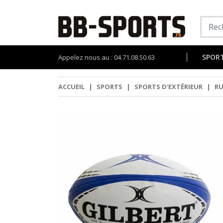
SPOR
Appelez nous au : 04.71.08.50.63
ACCUEIL
|
SPORTS
|
SPORTS D'EXTÉRIEUR
|
R